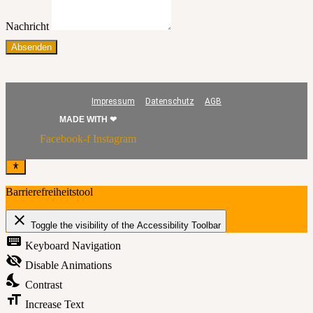
Nachricht
Absenden
Impressum
Datenschutz
AGB
MADE WITH ❤
Facebook-f
Instagram
Barrierefreiheitstool
close
Toggle the visibility of the Accessibility Toolbar
keyboard
Keyboard Navigation
visibility_off
Disable Animations
nights_stay
Contrast
format_size
Increase Text