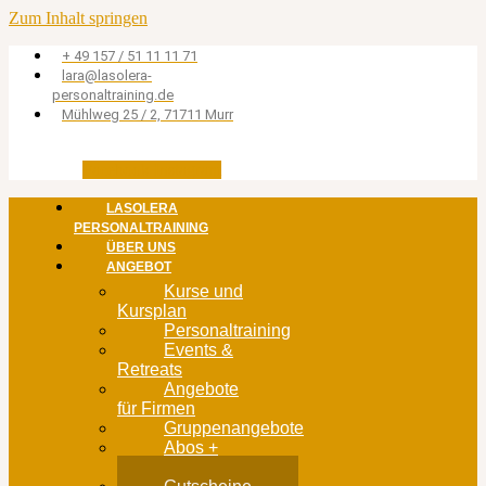
Zum Inhalt springen
+ 49 157 / 51 11 11 71
lara@lasolera-
personaltraining.de
Mühlweg 25 / 2, 71711 Murr
Facebook
Instagram
LASOLERA
PERSONALTRAINING
ÜBER UNS
ANGEBOT
Kurse und
Kursplan
Personaltraining
Events &
Retreats
Angebote
für Firmen
Gruppenangebote
Abos +
Buchungen